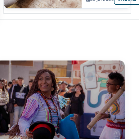
resguarda 6
joyas de la
memoria
paceña