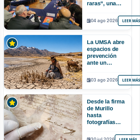
raras”, una
riqueza
mineral que
04 ago 2026
LEER MÁ
Bolivia aún no
explora ni
aprovecha
La UMSA abre
espacios de
prevención
ante un
posible Súper
Niño que
03 ago 2026
LEER MÁ
podría superar
a los tres
registrados en
Desde la firma
Bolivia
de Murillo
hasta
fotografías
centenarias: la
UMSA
30 jul 2026
LEER MÁS