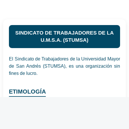
SINDICATO DE TRABAJADORES DE LA
U.M.S.A. (STUMSA)
El Sindicato de Trabajadores de la Universidad Mayor
de San Andrés (STUMSA), es una organización sin
fines de lucro.
ETIMOLOGÍA
Sindicato y sindicalismo, proviene de las palabras de
origen griego: SYN = CON; DIKE = JUSTICIA y la
palabra latina SINDICUS = PROTECTOR. En la
antigüedad se lo empleaba para denominar a la