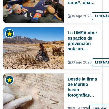
raras”, una
riqueza
mineral que
04 ago 2026
LEER MÁ
Bolivia aún no
explora ni
aprovecha
La UMSA abre
espacios de
prevención
ante un
posible Súper
Niño que
03 ago 2026
LEER MÁ
podría superar
a los tres
registrados en
Desde la firma
Bolivia
de Murillo
hasta
fotografías
centenarias: la
UMSA
30 jul 2026
LEER MÁS