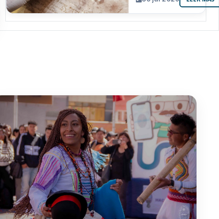
resguarda 6
joyas de la
memoria
paceña