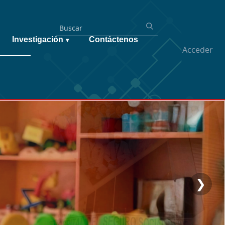
Investigación
Contáctenos
▾
Acceder
❯