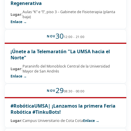
Regenerativa
Aulas “K” e “I”, piso 3 – Gabinete de Fisioterapia (planta
Lugar:
baja)
Enlace →
30
NOV
12:00 - 21:00
¡Únete a la Telemaratón "La UMSA hacia el
Norte"
Paraninfo del Monoblock Central de la Universidad
Lugar:
Mayor de San Andrés
Enlace →
29
NOV
08:30 - 00:00
#RobóticaUMSA| ¡Lanzamos la primera Feria
Robótica #TinkuBots!
Lugar:
Campus Universitario de Cota Cota
Enlace →