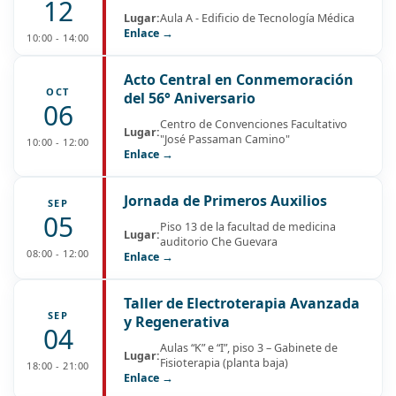
12
Lugar:
Aula A - Edificio de Tecnología Médica
Enlace →
10:00 - 14:00
Acto Central en Conmemoración
OCT
del 56° Aniversario
06
Centro de Convenciones Facultativo
Lugar:
"José Passaman Camino"
10:00 - 12:00
Enlace →
Jornada de Primeros Auxilios
SEP
05
Piso 13 de la facultad de medicina
Lugar:
auditorio Che Guevara
08:00 - 12:00
Enlace →
Taller de Electroterapia Avanzada
SEP
y Regenerativa
04
Aulas “K” e “I”, piso 3 – Gabinete de
Lugar:
Fisioterapia (planta baja)
18:00 - 21:00
Enlace →