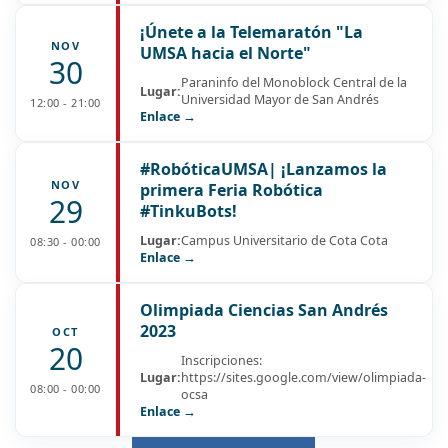
¡Únete a la Telemaratón "La
NOV
UMSA hacia el Norte"
30
Paraninfo del Monoblock Central de la
Lugar:
Universidad Mayor de San Andrés
12:00 - 21:00
Enlace →
#RobóticaUMSA| ¡Lanzamos la
NOV
primera Feria Robótica
29
#TinkuBots!
Lugar:
Campus Universitario de Cota Cota
08:30 - 00:00
Enlace →
Olimpiada Ciencias San Andrés
2023
OCT
20
Inscripciones:
Lugar:
https://sites.google.com/view/olimpiada-
08:00 - 00:00
ocsa
Enlace →