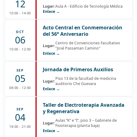
12
Lugar:
Aula A - Edificio de Tecnología Médica
Enlace →
10:00 - 14:00
Acto Central en Conmemoración
OCT
del 56° Aniversario
06
Centro de Convenciones Facultativo
Lugar:
"José Passaman Camino"
10:00 - 12:00
Enlace →
Jornada de Primeros Auxilios
SEP
05
Piso 13 de la facultad de medicina
Lugar:
auditorio Che Guevara
08:00 - 12:00
Enlace →
Taller de Electroterapia Avanzada
SEP
y Regenerativa
04
Aulas “K” e “I”, piso 3 – Gabinete de
Lugar:
Fisioterapia (planta baja)
18:00 - 21:00
Enlace →