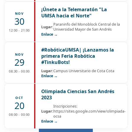
¡Únete a la Telemaratón "La
NOV
UMSA hacia el Norte"
30
Paraninfo del Monoblock Central de la
Lugar:
Universidad Mayor de San Andrés
12:00 - 21:00
Enlace →
#RobóticaUMSA| ¡Lanzamos la
NOV
primera Feria Robótica
29
#TinkuBots!
Lugar:
Campus Universitario de Cota Cota
08:30 - 00:00
Enlace →
Olimpiada Ciencias San Andrés
2023
OCT
20
Inscripciones:
Lugar:
https://sites.google.com/view/olimpiada-
08:00 - 00:00
ocsa
Enlace →