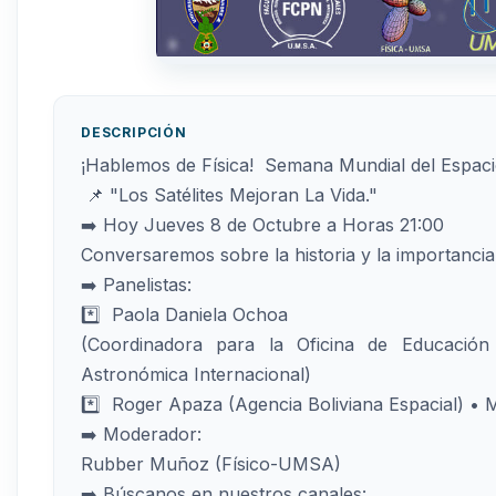
DESCRIPCIÓN
¡Hablemos de Física! Semana Mundial del Espaci
📌 "Los Satélites Mejoran La Vida."
➡️ Hoy Jueves 8 de Octubre a Horas 21:00
Conversaremos sobre la historia y la importancia 
➡️ Panelistas:
*️⃣ Paola Daniela Ochoa
(Coordinadora para la Oficina de Educació
Astronómica Internacional)
*️⃣ Roger Apaza (Agencia Boliviana Espacial) • 
➡️ Moderador:
Rubber Muñoz (Físico-UMSA)
➡️ Búscanos en nuestros canales: