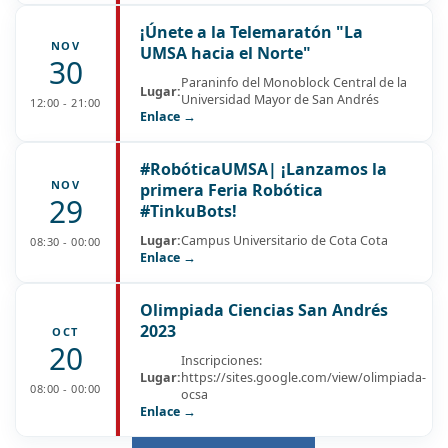
¡Únete a la Telemaratón "La
NOV
UMSA hacia el Norte"
30
Paraninfo del Monoblock Central de la
Lugar:
Universidad Mayor de San Andrés
12:00 - 21:00
Enlace →
#RobóticaUMSA| ¡Lanzamos la
NOV
primera Feria Robótica
29
#TinkuBots!
Lugar:
Campus Universitario de Cota Cota
08:30 - 00:00
Enlace →
Olimpiada Ciencias San Andrés
2023
OCT
20
Inscripciones:
Lugar:
https://sites.google.com/view/olimpiada-
08:00 - 00:00
ocsa
Enlace →