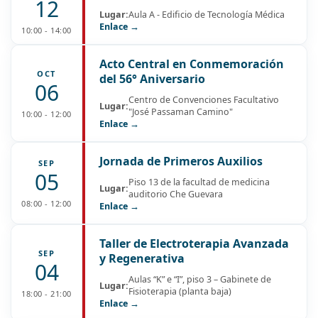
12
Lugar:
Aula A - Edificio de Tecnología Médica
Enlace →
10:00 - 14:00
Acto Central en Conmemoración
OCT
del 56° Aniversario
06
Centro de Convenciones Facultativo
Lugar:
"José Passaman Camino"
10:00 - 12:00
Enlace →
Jornada de Primeros Auxilios
SEP
05
Piso 13 de la facultad de medicina
Lugar:
auditorio Che Guevara
08:00 - 12:00
Enlace →
Taller de Electroterapia Avanzada
SEP
y Regenerativa
04
Aulas “K” e “I”, piso 3 – Gabinete de
Lugar:
Fisioterapia (planta baja)
18:00 - 21:00
Enlace →