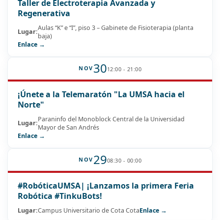
Taller de Electroterapia Avanzada y
Regenerativa
Aulas “K” e “I”, piso 3 – Gabinete de Fisioterapia (planta
Lugar:
baja)
Enlace →
30
NOV
12:00 - 21:00
¡Únete a la Telemaratón "La UMSA hacia el
Norte"
Paraninfo del Monoblock Central de la Universidad
Lugar:
Mayor de San Andrés
Enlace →
29
NOV
08:30 - 00:00
#RobóticaUMSA| ¡Lanzamos la primera Feria
Robótica #TinkuBots!
Lugar:
Campus Universitario de Cota Cota
Enlace →