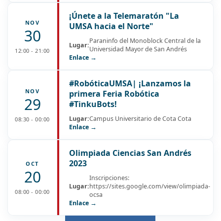
¡Únete a la Telemaratón "La
NOV
UMSA hacia el Norte"
30
Paraninfo del Monoblock Central de la
Lugar:
Universidad Mayor de San Andrés
12:00 - 21:00
Enlace →
#RobóticaUMSA| ¡Lanzamos la
NOV
primera Feria Robótica
29
#TinkuBots!
Lugar:
Campus Universitario de Cota Cota
08:30 - 00:00
Enlace →
Olimpiada Ciencias San Andrés
2023
OCT
20
Inscripciones:
Lugar:
https://sites.google.com/view/olimpiada-
08:00 - 00:00
ocsa
Enlace →