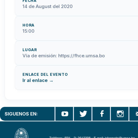
FECHA
14 de August del 2020
HORA
15:00
LUGAR
Vía de emisión: https://fhce.umsa.bo
ENLACE DEL EVENTO
Ir al enlace →
SIGUENOS EN:
Teléfono: (591 - 2) 2612298 • E-mail: informate@umsa.bo