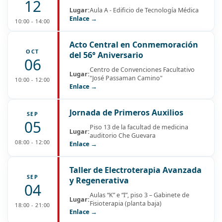
12
Lugar:
Aula A - Edificio de Tecnología Médica
Enlace →
10:00 - 14:00
Acto Central en Conmemoración
OCT
del 56° Aniversario
06
Centro de Convenciones Facultativo
Lugar:
"José Passaman Camino"
10:00 - 12:00
Enlace →
Jornada de Primeros Auxilios
SEP
05
Piso 13 de la facultad de medicina
Lugar:
auditorio Che Guevara
08:00 - 12:00
Enlace →
Taller de Electroterapia Avanzada
SEP
y Regenerativa
04
Aulas “K” e “I”, piso 3 – Gabinete de
Lugar:
Fisioterapia (planta baja)
18:00 - 21:00
Enlace →