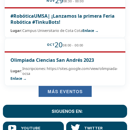
29
NOV
08:30 - 00:00
#RobóticaUMSA| ¡Lanzamos la primera Feria
Robótica #TinkuBots!
Lugar:
Campus Universitario de Cota Cota
Enlace →
20
OCT
08:00 - 00:00
Olimpiada Ciencias San Andrés 2023
Inscripciones: https://sites.google.com/view/olimpiada-
Lugar:
ocsa
Enlace →
MÁS EVENTOS
SIGUENOS EN: