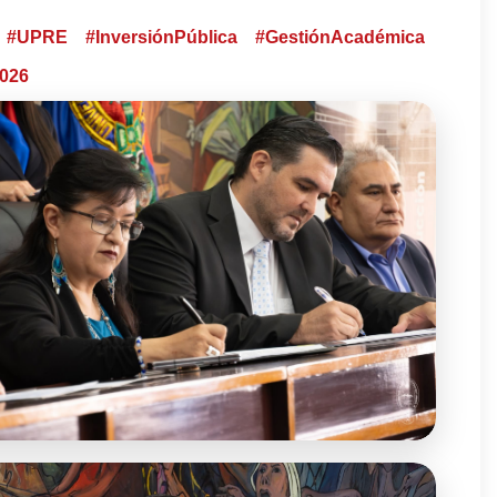
#UPRE
#InversiónPública
#GestiónAcadémica
026