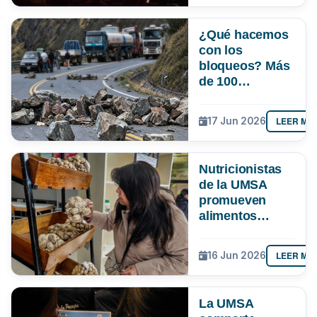
¿Qué hacemos
con los
bloqueos? Más
de 100
estudiantes de
la UMSA entran
LEER MÁ
17 Jun 2026
al debate con
alternativas
contra el
Nutricionistas
perjuicio
de la UMSA
promueven
alimentos
tradicionales
como
LEER MÁ
16 Jun 2026
alternativa
saludable frente
al alza de
La UMSA
precios