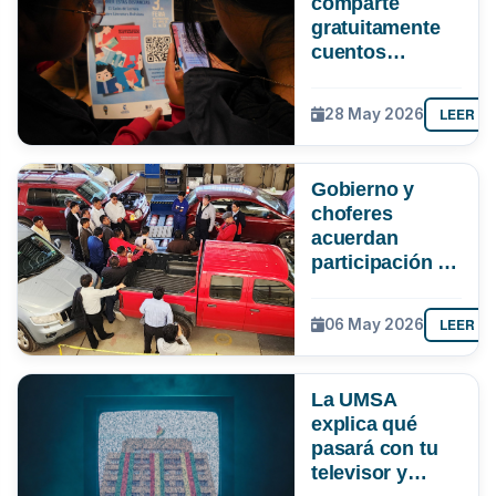
comparte
gratuitamente
cuentos
bolivianos para
apoyar la
LEER M
28 May 2026
lectura en
tiempos de
clases virtuales
Gobierno y
choferes
acuerdan
participación de
la UMSA en
verificación de
LEER M
06 May 2026
la gasolina
La UMSA
explica qué
pasará con tu
televisor y