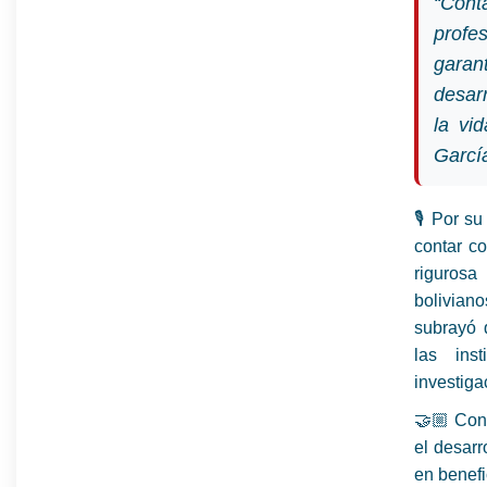
“Cont
profe
garan
desar
la vi
Garcí
🎙️ Por s
contar c
rigurosa
bolivian
subrayó 
las ins
investiga
🤝🏼 Con 
el desarr
en benefi