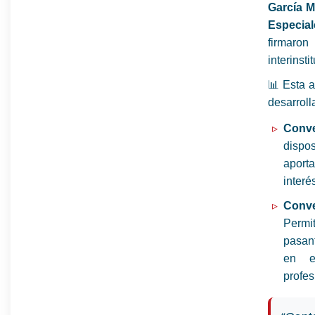
García M
Especia
firmaro
interinsti
📊 Esta a
desarroll
Conv
dispos
aporta
interé
Conv
Permi
pasant
en e
profes