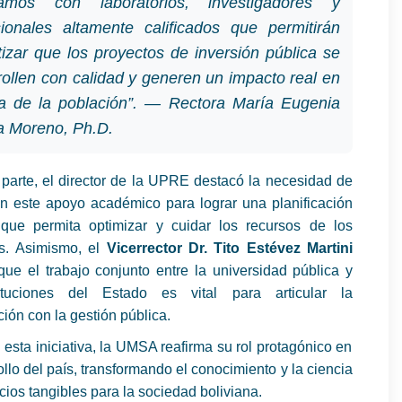
amos con laboratorios, investigadores y
sionales altamente calificados que permitirán
tizar que los proyectos de inversión pública se
rollen con calidad y generen un impacto real en
da de la población”. — Rectora María Eugenia
a Moreno, Ph.D.
u parte, el director de la UPRE destacó la necesidad de
on este apoyo académico para lograr una planificación
 que permita optimizar y cuidar los recursos de los
os. Asimismo, el
Vicerrector Dr. Tito Estévez Martini
que el trabajo conjunto entre la universidad pública y
tituciones del Estado es vital para articular la
ción con la gestión pública.
esta iniciativa, la UMSA reafirma su rol protagónico en
ollo del país, transformando el conocimiento y la ciencia
cios tangibles para la sociedad boliviana.