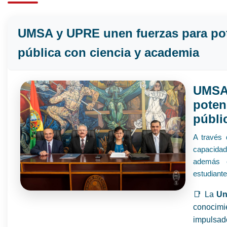
UMSA y UPRE unen fuerzas para pot
pública con ciencia y academia
UMSA
pote
públi
A través 
capacidad 
además e
estudiante
📑 La
Un
conocimi
impulsado