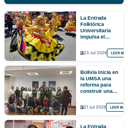
La Entrada
Folklórica
Universitaria
impulsa el
turismo y
mueve más de
LEER MÁ
23 Jul 2026
Bs 19 MM en La
Paz
Bolivia inicia en
la UMSA una
reforma para
construir una
ciencia más
inclusiva
LEER MÁS
21 Jul 2026
La Entrada