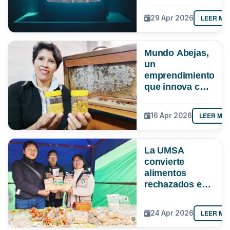
cómo evitar
quedarte sin
LEER MÁ
29 Apr 2026
señal ante el
apagón
analógico
Mundo Abejas,
un
emprendimiento
que innova con
“pan de abeja”,
genética y
LEER MÁ
16 Apr 2026
hasta con
apiterapia
La UMSA
convierte
alimentos
rechazados en
nutrición
LEER MÁ
24 Apr 2026