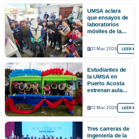
UMSA aclara
que ensayos de
laboratorios
móviles de la
ANH en El Alto
no evaluaron
LEER MÁ
31 Mar 2026
contenido de
manganeso ni
gomas
Estudiantes de
existentes
la UMSA en
Puerto Acosta
estrenan aula
multipropósito
y laboratorio
LEER MÁ
13 Mar 2026
Tres carreras de
Ingeniería de la