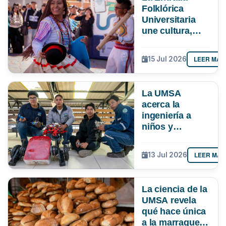
Folklórica
Universitaria
une cultura,
investigación e
impulsa más de
LEER MÁS
15 Jul 2026
Bs 19 MM para
la economía
paceña
La UMSA
acerca la
ingeniería a
niños y
adolescentes
con un curso de
LEER MÁS
13 Jul 2026
robótica
La ciencia de la
UMSA revela
qué hace única
a la marraqueta