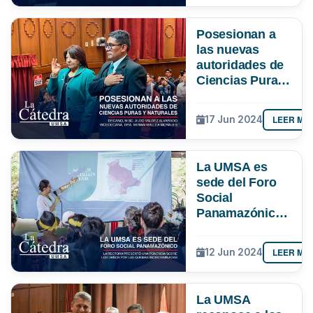
por la Academia
Boliviana de
Posesionan a
Educación
las nuevas
Superior
autoridades de
Ciencias Puras
y Naturales -
Decano, M. Sc.
LEER MÁ
17 Jun 2024
Aldo Valdez,
Vicedecana,
Dra. Mirian
La UMSA es
Mallea
sede del Foro
Social
Panamazónico -
La Rectora
presentó una
LEER MÁ
12 Jun 2024
ponencia sobre
los daños por
las quemas
La UMSA
indiscriminadas