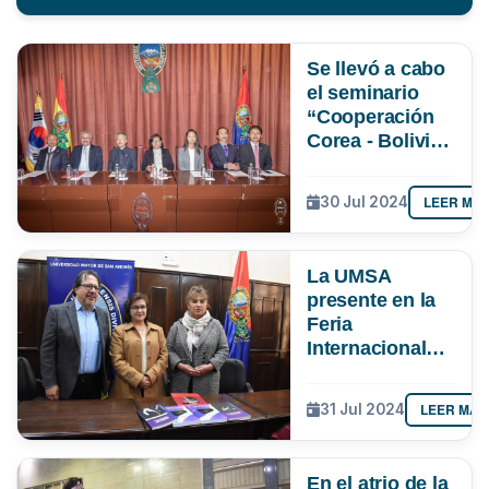
Se llevó a cabo
el seminario
“Cooperación
Corea - Bolivia
2024”
LEER MÁ
30 Jul 2024
La UMSA
presente en la
Feria
Internacional
del Libro con
producción
LEER MÁS
31 Jul 2024
intelectual,
apoyo a la
comunidad
En el atrio de la