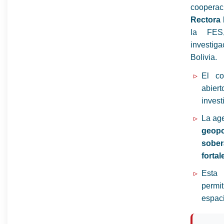
cooperac
Rectora 
la FE
investiga
Bolivia.
El co
abiert
invest
La age
geopo
sober
forta
Esta 
permit
espaci