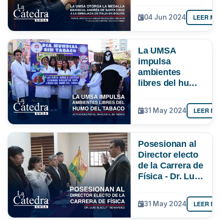
de Santa Cruz a
la Embajada de
LEER MÁ
04 Jun 2024
Italia en Bolivia
- Por el apoyo a
la Unidad de
La UMSA
Biología Celular
impulsa
y la lucha
ambientes
contra las
libres del humo
leucemias
del tabaco -
Actividades por
LEER M
31 May 2024
el Día Mundial
Sin Tabaco.
Posesionan al
Director electo
de la Carrera de
Física - Dr. Luis
Blacutt
Benavides
LEER M
31 May 2024