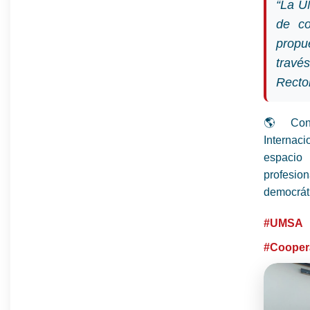
“La U
de co
propu
travé
Recto
🌎 Con 
Internac
espacio
profesi
democráti
#UMSA
#Cooper