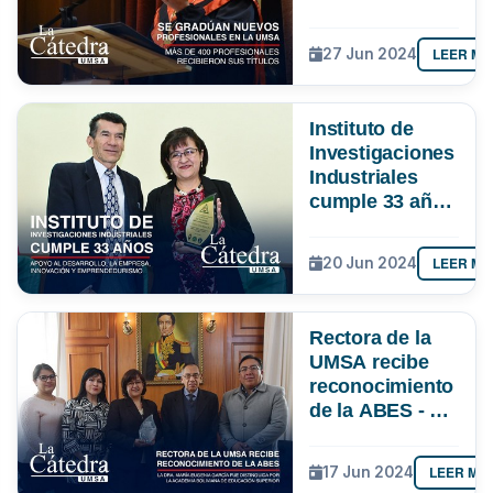
Más de 400
profesionales
LEER MÁ
27 Jun 2024
recibieron sus
títulos.
Instituto de
Investigaciones
Industriales
cumple 33 años
- Apoyo al
desarrollo, la
LEER MÁ
20 Jun 2024
empresa,
innovación y
emprendedurismo
Rectora de la
UMSA recibe
reconocimiento
de la ABES - La
Dra. María
Eugenia García
LEER MÁ
17 Jun 2024
fue distinguida