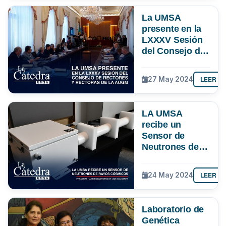
La UMSA
presente en la
LXXXV Sesión
del Consejo de
Rectores y
Rectoras de la
LEER M
27 May 2024
#AUGM
LA UMSA
recibe un
Sensor de
Neutrones de
Rayos
Cósmicos -
LEER M
24 May 2024
Permitirá hacer
monitoreo de
los glaciares
Laboratorio de
Genética