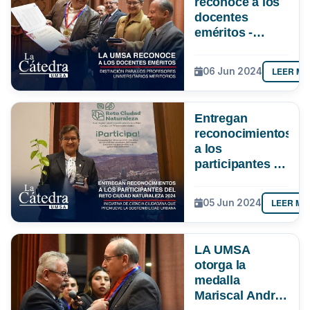
reconoce a los
docentes
eméritos -
Distinción para
los profesores
LEER MÁ
06 Jun 2024
universitarios
meritorios
Entregan
reconocimientos
a los
participantes de
Reto Ciudad
Naturaleza 2024
LEER MÁ
05 Jun 2024
- Iniciativa de
ciencia
ciudadana que
LA UMSA
promueve la
otorga la
sostenibilidad
medalla
urbana.
Mariscal Andrés