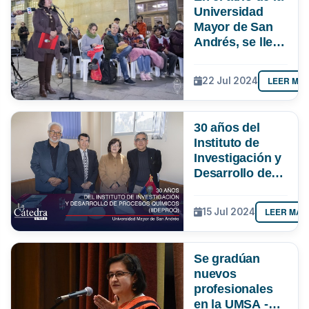
universitaria y
Universidad
buses para
Mayor de San
transporte
Andrés, se llevó
gratuito
a cabo un
emotivo acto de
LEER MÁ
22 Jul 2024
conmemoración
en memoria de
las víctimas del
30 años del
Golpe de
Instituto de
Estado de
Investigación y
García Mesa.
Desarrollo de
Procesos
Químicos
LEER MÁS
15 Jul 2024
Se gradúan
nuevos
profesionales
en la UMSA -