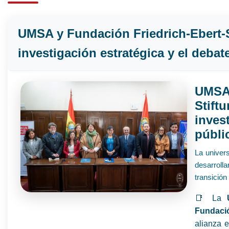
UMSA y Fundación Friedrich-Ebert-St
investigación estratégica y el debat
UMSA
Stif
inves
públi
La univer
desarroll
transición
📑 La
Fundació
alianza 