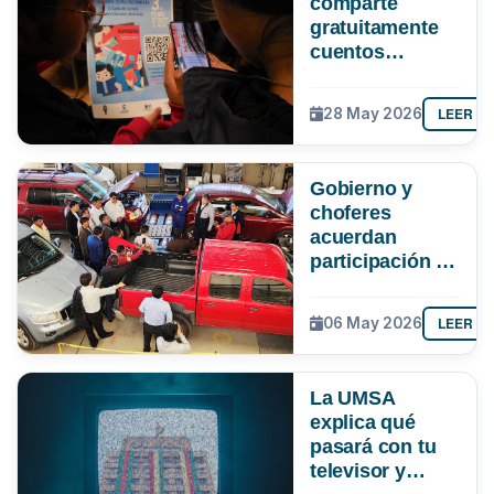
comparte
gratuitamente
cuentos
bolivianos para
apoyar la
LEER M
28 May 2026
lectura en
tiempos de
clases virtuales
Gobierno y
choferes
acuerdan
participación de
la UMSA en
verificación de
LEER M
06 May 2026
la gasolina
La UMSA
explica qué
pasará con tu
televisor y