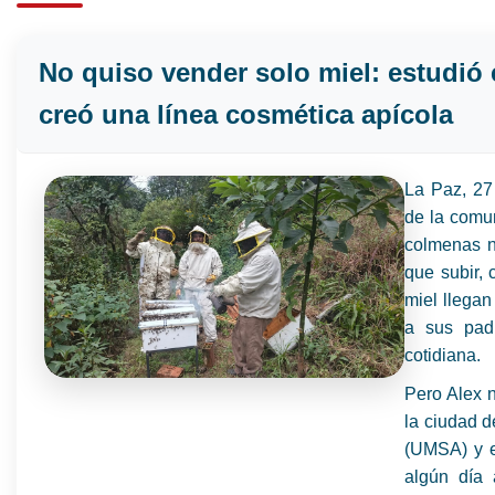
No quiso vender solo miel: estudió 
creó una línea cosmética apícola
La Paz, 27
de la comu
colmenas no
que subir, 
miel llegan
a sus pad
cotidiana.
Pero Alex n
la ciudad d
(UMSA) y e
algún día 