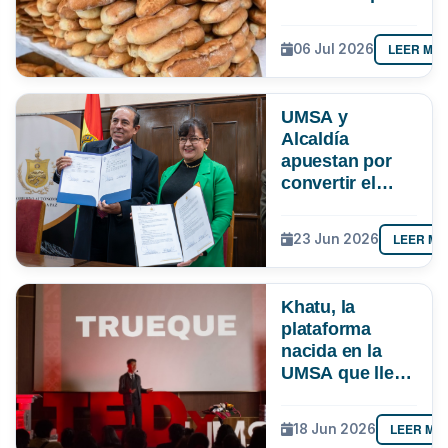
paceña
LEER MÁ
06 Jul 2026
UMSA y
Alcaldía
apuestan por
convertir el
conocimiento
en soluciones
LEER MÁ
23 Jun 2026
para La Paz
Khatu, la
plataforma
nacida en la
UMSA que lleva
el trueque a la
era digital en
LEER MÁ
18 Jun 2026
Latinoamérica