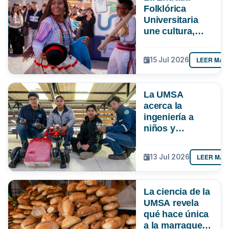
Folklórica
Universitaria
une cultura,
investigación e
impulsa más de
LEER MÁS
15 Jul 2026
Bs 19 MM para
la economía
paceña
La UMSA
acerca la
ingeniería a
niños y
adolescentes
con un curso de
LEER MÁS
13 Jul 2026
robótica
La ciencia de la
UMSA revela
qué hace única
a la marraqueta