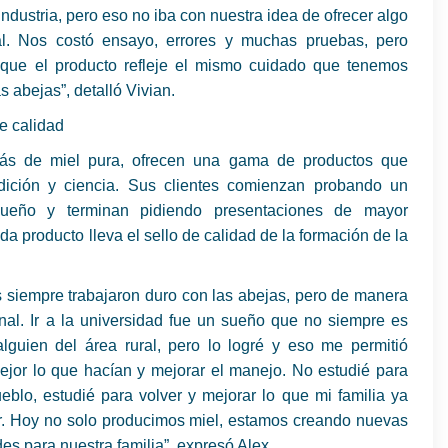
industria, pero eso no iba con nuestra idea de ofrecer algo
l. Nos costó ensayo, errores y muchas pruebas, pero
que el producto refleje el mismo cuidado que tenemos
s abejas”, detalló Vivian.
e calidad
ás de miel pura, ofrecen una gama de productos que
adición y ciencia. Sus clientes comienzan probando un
queño y terminan pidiendo presentaciones de mayor
a producto lleva el sello de calidad de la formación de la
 siempre trabajaron duro con las abejas, pero de manera
nal. Ir a la universidad fue un sueño que no siempre es
alguien del área rural, pero lo logré y eso me permitió
ejor lo que hacían y mejorar el manejo. No estudié para
eblo, estudié para volver y mejorar lo que mi familia ya
r. Hoy no solo producimos miel, estamos creando nuevas
es para nuestra familia”, expresó Alex.