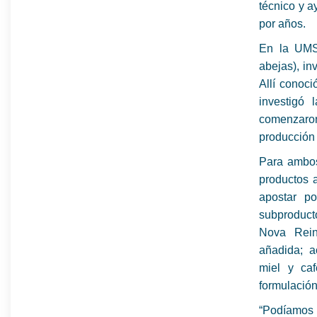
técnico y a
por años.
En la UMSA
abejas), in
Allí conoci
investigó 
comenzaron 
producción 
Para ambos
productos 
apostar p
subproduct
Nova Rein
añadida; a
miel y ca
formulación
“Podíamos 