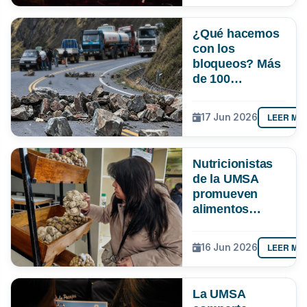
¿Qué hacemos
con los
bloqueos? Más
de 100
estudiantes de
la UMSA entran
LEER MÁ
17 Jun 2026
al debate con
alternativas
contra el
Nutricionistas
perjuicio
de la UMSA
promueven
alimentos
tradicionales
como
LEER MÁ
16 Jun 2026
alternativa
saludable frente
al alza de
La UMSA
precios