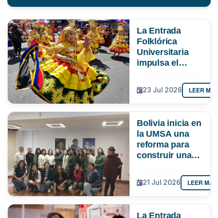
La Entrada
Folklórica
Universitaria
impulsa el
turismo y
mueve más de
LEER MÁ
23 Jul 2026
Bs 19 MM en La
Paz
Bolivia inicia en
la UMSA una
reforma para
construir una
ciencia más
inclusiva
LEER MÁS
21 Jul 2026
La Entrada