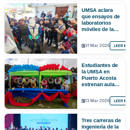
UMSA aclara
que ensayos de
laboratorios
móviles de la
ANH en El Alto
no evaluaron
LEER MÁ
31 Mar 2026
contenido de
manganeso ni
gomas
Estudiantes de
existentes
la UMSA en
Puerto Acosta
estrenan aula
multipropósito
y laboratorio
LEER MÁ
13 Mar 2026
Tres carreras de
Ingeniería de la