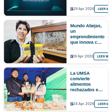
cómo evitar
quedarte sin
LEER MÁ
29 Apr 2026
señal ante el
apagón
analógico
Mundo Abejas,
un
emprendimiento
que innova con
“pan de abeja”,
genética y
LEER MÁ
16 Apr 2026
hasta con
apiterapia
La UMSA
convierte
alimentos
rechazados en
nutrición
LEER MÁ
24 Apr 2026