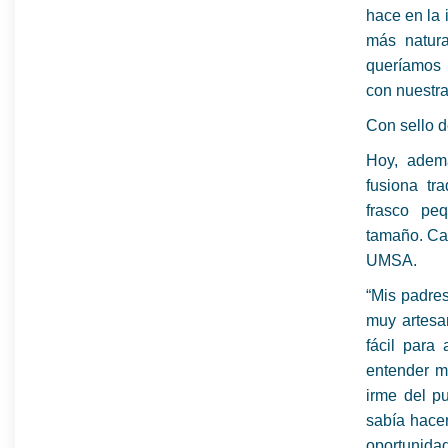
hace en la 
más natura
queríamos 
con nuestra
Con sello d
Hoy, adem
fusiona tr
frasco pe
tamaño. Cad
UMSA.
“Mis padres
muy artesa
fácil para 
entender m
irme del pu
sabía hace
oportunidad