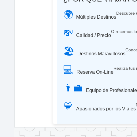
🌍
Descubre u
Múltiples Destinos
💸
Ofrecemos lo
Calidad / Precio
🏖️
Conoc
Destinos Maravillosos
💻
Realiza tus
Reserva On-Line
👨‍💼
Equipo de Profesional
💙
Apasionados por los Viajes