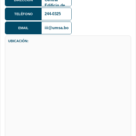
Edificio de
Informática,
244-0325
TELÉFONO
2do Piso
iii@umsa.bo
EMAIL
UBICACIÓN: