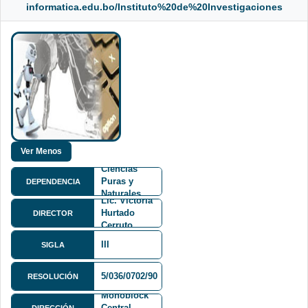
informatica.edu.bo/Instituto%20de%20Investigaciones
Facultad de
Ciencias
Puras y
DEPENDENCIA
Naturales
Lic. Victoria
FCPN
Hurtado
DIRECTOR
Cerruto
III
SIGLA
Av. Villazón
5/036/0702/90
RESOLUCIÓN
1995
Monoblock
Central
DIRECCIÓN