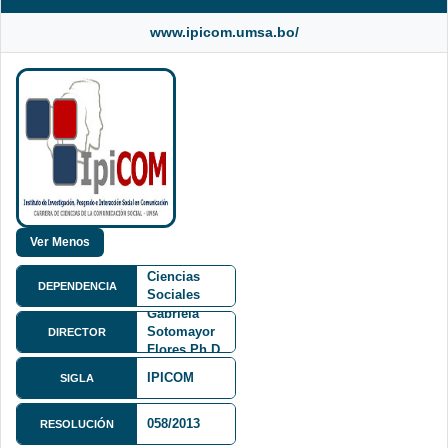
www.ipicom.umsa.bo/
Facultad de
Ciencias
DEPENDENCIA
Sociales
FCS
Gabriela
Sotomayor
DIRECTOR
Flores Ph.D.
Av. 6 de
IPICOM
SIGLA
Agosto
entre
058/2013
Aspiazu y
RESOLUCIÓN
Guachalla,