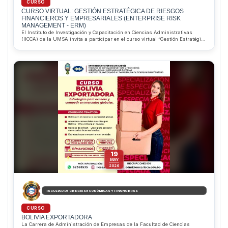
CURSO
CURSO VIRTUAL: GESTIÓN ESTRATÉGICA DE RIESGOS
FINANCIEROS Y EMPRESARIALES (ENTERPRISE RISK
MANAGEMENT - ERM)
El Instituto de Investigación y Capacitación en Ciencias Administrativas
(IICCA) de la UMSA invita a participar en el curso virtual “Gestión Estratégica
de Riesgos Financieros y Empresariales (ERM)”, que inicia el 16 de junio de
2026. Dirigido por el MSc. Pablo Alejandro Saravia Aliaga, el programa
permitirá desarrollar competencias para identificar, evaluar y gestionar
riesgos corporativos bajo estándares internacionales. Además, ofrece
descuentos del 10% para estudiantes regulares de la Facultad de Ciencias
Económicas y Financieras y del 20% para estudiantes sobresalientes de la
Carrera de Administración de Empresas. Informes e inscripciones al
WhatsApp 62363535.
19
MAY
2026
FACULTAD DE CIENCIAS ECONÓMICAS Y FINANCIERAS
CURSO
BOLIVIA EXPORTADORA
La Carrera de Administración de Empresas de la Facultad de Ciencias