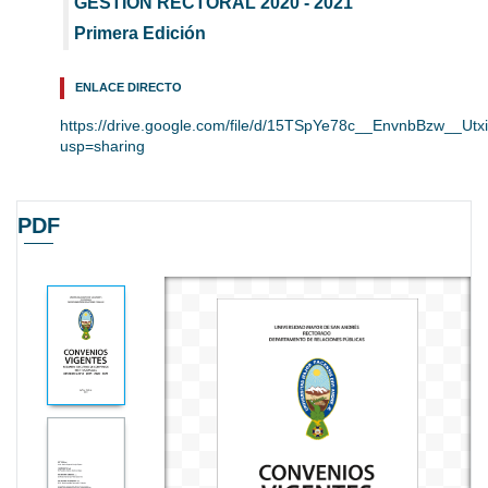
GESTIÓN RECTORAL 2020 - 2021
Primera Edición
ENLACE DIRECTO
https://drive.google.com/file/d/15TSpYe78c__EnvnbBzw__Ut
usp=sharing
PDF