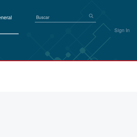
eneral
Sign In