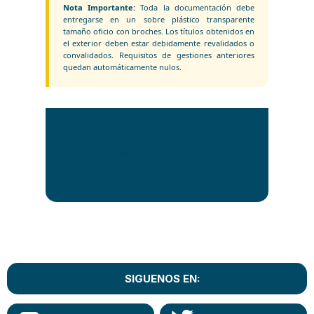
Nota Importante:
Toda la documentación debe
entregarse en un sobre plástico transparente
tamaño oficio con broches. Los títulos obtenidos en
el exterior deben estar debidamente revalidados o
convalidados. Requisitos de gestiones anteriores
quedan automáticamente nulos.
Registro R-316 | Aprobado el 20/01/2026
Edificio Melissa PB, Av. Sánchez Lima No. 2512
Teléfonos: 2612106 - 2412567 |
www.umsa.bo
SIGUENOS EN: