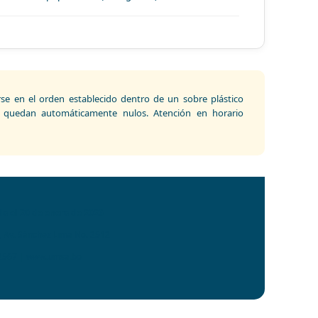
e en el orden establecido dentro de un sobre plástico
es quedan automáticamente nulos. Atención en horario
o el 20 de enero de 2026
B, Av. Sánchez Lima No. 2512
12567 | www.umsa.bo