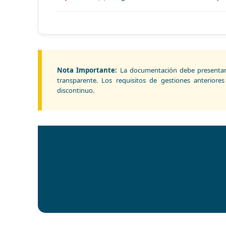
Nota Importante:
La documentación debe presentars
transparente. Los requisitos de gestiones anterior
discontinuo.
Registro R-275 | Aprobad
Oficinas: Edificio Melissa P
Telfs: 2612106 - 24