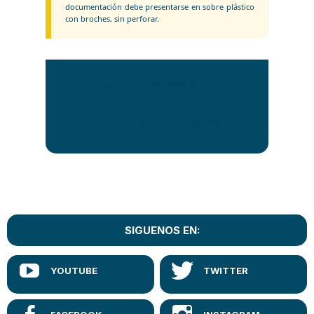
documentación debe presentarse en sobre plástico
con broches, sin perforar.
Aprobado el 20 de enero de 2026
Oficinas: Edificio Melissa PB, Av. Sánchez Lima No. 2512
Telfs: 2612078 - 2412567 |
www.umsa.bo
SIGUENOS EN: