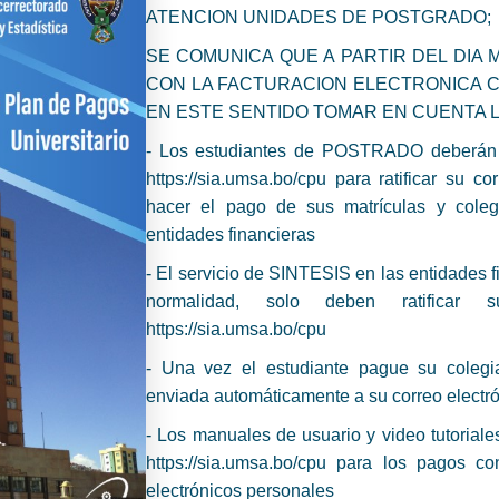
ATENCION UNIDADES DE POSTGRADO;
SE COMUNICA QUE A PARTIR DEL DIA M
CON LA FACTURACION ELECTRONICA C
EN ESTE SENTIDO TOMAR EN CUENTA 
- Los estudiantes de POSTRADO deberán in
https://sia.umsa.bo/cpu para ratificar su c
hacer el pago de sus matrículas y cole
entidades financieras
- El servicio de SINTESIS en las entidades f
normalidad, solo deben ratificar
https://sia.umsa.bo/cpu
- Una vez el estudiante pague su colegiat
enviada automáticamente a su correo electró
- Los manuales de usuario y video tutoriale
https://sia.umsa.bo/cpu para los pagos c
electrónicos personales