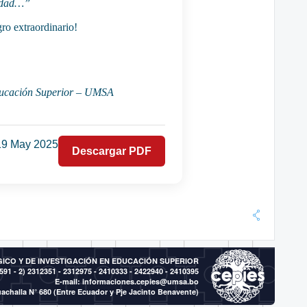
iedad…”
gro extraordinario!
Educación Superior – UMSA
19 May 2025
Descargar PDF
CO Y DE INVESTIGACIÓN EN EDUCACIÓN SUPERIOR
591 - 2)
2312351 - 2312975 - 2410333 - 2422940 - 2410395
E-mail:
informaciones.cepies@umsa.bo
achalla N° 680 (Entre Ecuador y Pje Jacinto Benavente)