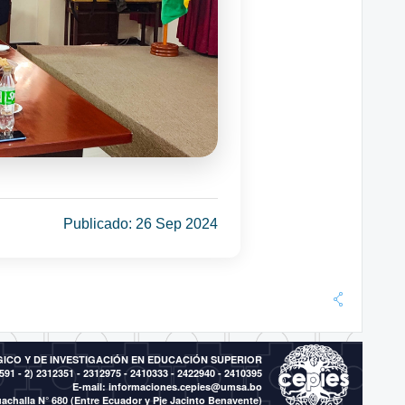
Publicado: 26 Sep 2024
CO Y DE INVESTIGACIÓN EN EDUCACIÓN SUPERIOR
591 - 2)
2312351 - 2312975 - 2410333 - 2422940 - 2410395
E-mail:
informaciones.cepies@umsa.bo
achalla N° 680 (Entre Ecuador y Pje Jacinto Benavente)