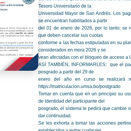
Tesoro Universitario de la
Universidad Mayor de San Andrés. Los p
se encuentran habilitados a partir
del 01 de enero de 2026, por lo tanto; se r
que deben cancelar sus cuotas
conforme a las fechas estipuladas en su plan
considerados en mora 2026 y se
vean afectadas con el bloqueo de acceso a l
ASÍ TAMBIÉN, INFORMARLES: que el pago 
posgrado a partir del 29 de
enero del año en curso se realizará me
https://matriculacion.umsa.bo/postgrado
Tomar en cuenta que en un principio su usu
de Identidad del participante del
posgrado, el sistema le pedirá que cambie s
dar continuidad.
Se les exhorta a tomar las acciones pertin
establecidos y evitar cualquier