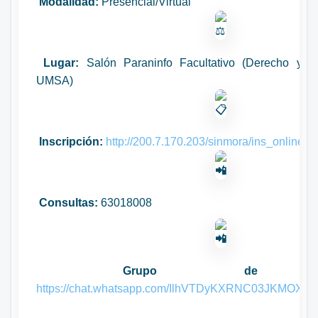
Modalidad:
Presencial/Virtual
Lugar:
Salón Paraninfo Facultativo (Derecho y Ci
UMSA)
Inscripción:
http://200.7.170.203/sinmora/ins_online/ci
Consultas:
63018008
Grupo de What
https://chat.whatsapp.com/IlhVTDyKXRNC03JKMOX8k