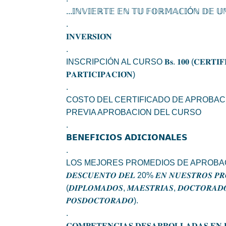
...𝕀ℕ𝕍𝕀𝔼ℝ𝕋𝔼 𝔼ℕ 𝕋𝕌 𝔽𝕆ℝ𝕄𝔸ℂ𝕀Óℕ 𝔻𝔼 
.
𝐈𝐍𝐕𝐄𝐑𝐒𝐈𝐎́𝐍
.
INSCRIPCIÓN AL CURSO 𝐁𝐬. 𝟏𝟎𝟎 (𝐂𝐄𝐑𝐓𝐈𝐅𝐈
𝐏𝐀𝐑𝐓𝐈𝐂𝐈𝐏𝐀𝐂𝐈𝐎́𝐍)
.
COSTO DEL CERTIFICADO DE APROBACIÓN 
PREVIA APROBACION DEL CURSO
.
𝗕𝗘𝗡𝗘𝗙𝗜𝗖𝗜𝗢𝗦 𝗔𝗗𝗜𝗖𝗜𝗢𝗡𝗔𝗟𝗘𝗦
.
LOS MEJORES PROMEDIOS DE APROBA
𝑫𝑬𝑺𝑪𝑼𝑬𝑵𝑻𝑶 𝑫𝑬𝑳 20% 𝑬𝑵 𝑵𝑼𝑬𝑺𝑻𝑹𝑶𝑺 𝑷𝑹
(𝑫𝑰𝑷𝑳𝑶𝑴𝑨𝑫𝑶𝑺, 𝑴𝑨𝑬𝑺𝑻𝑹𝑰́𝑨𝑺, 𝑫𝑶𝑪𝑻𝑶𝑹𝑨𝑫
𝑷𝑶𝑺𝑫𝑶𝑪𝑻𝑶𝑹𝑨𝑫𝑶).
.
𝐂𝐎𝐌𝐏𝐄𝐓𝐄𝐍𝐂𝐈𝐀𝐒 𝐃𝐄𝐒𝐀𝐑𝐑𝐎𝐋𝐋𝐀𝐃𝐀𝐒 𝐄𝐍