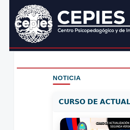
NOTICIA
𝗖𝗨𝗥𝗦𝗢 𝗗𝗘 𝗔𝗖𝗧𝗨𝗔𝗟