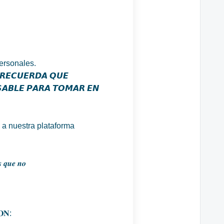
ersonales.
𝙀𝘾𝙐𝙀𝙍𝘿𝘼 𝙌𝙐𝙀
𝘼𝘽𝙇𝙀 𝙋𝘼𝙍𝘼 𝙏𝙊𝙈𝘼𝙍 𝙀𝙉
 a nuestra plataforma
𝒔 𝒒𝒖𝒆 𝒏𝒐
𝐎𝐍: