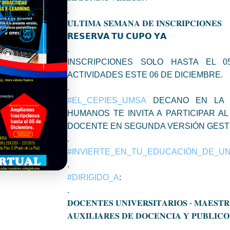
.
𝐔́𝐋𝐓𝐈𝐌𝐀 𝐒𝐄𝐌𝐀𝐍𝐀 𝐃𝐄 𝐈𝐍𝐒𝐂𝐑𝐈𝐏𝐂𝐈𝐎𝐍𝐄𝐒
𝗥𝗘𝗦𝗘𝗥𝗩𝗔 𝗧𝗨 𝗖𝗨𝗣𝗢 𝗬𝗔
.
INSCRIPCIONES SOLO HASTA EL 0
ACTIVIDADES ESTE 06 DE DICIEMBRE.
.
#EL_CEPIES_UMSA
DECANO EN LA 
HUMANOS TE INVITA A PARTICIPAR A
DOCENTE EN SEGUNDA VERSIÓN GESTI
.
#INVIERTE_EN_TU_EDUCACIÓN_DE_
.
#DIRIGIDO_A
:
.
𝐃𝐎𝐂𝐄𝐍𝐓𝐄𝐒 𝐔𝐍𝐈𝐕𝐄𝐑𝐒𝐈𝐓𝐀𝐑𝐈𝐎𝐒 - 𝐌𝐀𝐄𝐒𝐓
𝐀𝐔𝐗𝐈𝐋𝐈𝐀𝐑𝐄𝐒 𝐃𝐄 𝐃𝐎𝐂𝐄𝐍𝐂𝐈𝐀 𝐘 𝐏𝐔́𝐁𝐋𝐈𝐂𝐎
.