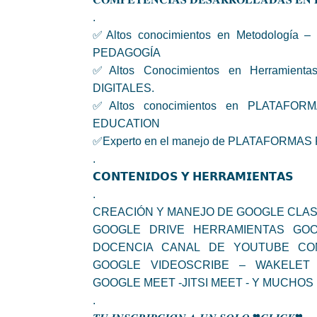
.
✅Altos conocimientos en Metodología
PEDAGOGÍA
✅Altos Conocimientos en Herramient
DIGITALES.
✅Altos conocimientos en PLATAF
EDUCATION
✅Experto en el manejo de PLATAFORMA
.
𝗖𝗢𝗡𝗧𝗘𝗡𝗜𝗗𝗢𝗦 𝗬 𝗛𝗘𝗥𝗥𝗔𝗠𝗜𝗘𝗡𝗧𝗔𝗦
.
CREACIÓN Y MANEJO DE GOOGLE CLA
GOOGLE DRIVE HERRAMIENTAS GO
DOCENCIA CANAL DE YOUTUBE CO
GOOGLE VIDEOSCRIBE – WAKELET 
GOOGLE MEET -JITSI MEET - Y MUCHOS M
.