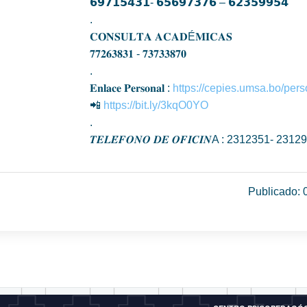
𝟲𝟵𝟳𝟭𝟱𝟰𝟯𝟭- 𝟲𝟱𝟲𝟵𝟳𝟯𝟳𝟲 – 𝟲𝟮𝟯𝟱𝟵𝟵𝟱𝟰
.
𝐂𝐎𝐍𝐒𝐔𝐋𝐓𝐀 𝐀𝐂𝐀𝐃É𝐌𝐈𝐂𝐀𝐒
𝟕𝟕𝟐𝟔𝟑𝟖𝟑𝟏 - 𝟕𝟑𝟕𝟑𝟑𝟖𝟕𝟎
.
𝐄𝐧𝐥𝐚𝐜𝐞 𝐏𝐞𝐫𝐬𝐨𝐧𝐚𝐥 :
https://cepies.umsa.bo/pers
📲
https://bit.ly/3kqO0YO
.
𝑻𝑬𝑳𝑬́𝑭𝑶𝑵𝑶 𝑫𝑬 𝑶𝑭𝑰𝑪𝑰𝑵A : 2312351- 2312
Publicado: 