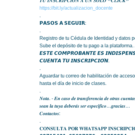
𝑻𝑼 𝑰𝑵𝑺𝑪𝑹𝑰𝑷𝑪𝑰𝑶́𝑵 𝑨 𝑼𝑵 𝑺𝑶𝑳𝑶 ❞𝑪𝑳𝑰𝑪𝑲❞
https://bit.ly/actualizacion_docente
.
𝗣𝗔𝗦𝗢𝗦 𝗔 𝗦𝗘𝗚𝗨𝗜𝗥:
.
Registro de tu Cédula de Identidad y datos p
Sube el depósito de tu pago a la plataforma. 𝙍
𝙀𝙎𝙏𝙀 𝘾𝙊𝙈𝙋𝙍𝙊𝘽𝘼𝙉𝙏𝙀 𝙀𝙎 𝙄𝙉𝘿𝙄𝙎𝙋𝙀𝙉
𝘾𝙐𝙀𝙉𝙏𝘼 𝙏𝙐 𝙄𝙉𝙎𝘾𝙍𝙄𝙋𝘾𝙄𝙊́𝙉.
.
Aguardar tu correo de habilitación de acceso
hasta el día de inicio de clases.
.
𝑵𝒐𝒕𝒂. - 𝑬𝒏 𝒄𝒂𝒔𝒐 𝒅𝒆 𝒕𝒓𝒂𝒏𝒔𝒇𝒆𝒓𝒆𝒏𝒄𝒊𝒂 𝒅𝒆 𝒐𝒕𝒓𝒂𝒔 𝒄𝒖𝒆𝒏𝒕
𝒔𝒆𝒂𝒏 𝒍𝒂 𝒕𝒖𝒚𝒂 𝒅𝒆𝒃𝒆𝒓𝒂́𝒔 𝒔𝒆𝒓 𝒆𝒔𝒑𝒆𝒄𝒊́𝒇𝒊𝒄𝒐…𝒈𝒓𝒂𝒄𝒊𝒂𝒔…
𝑪𝒐𝒏𝒕𝒂𝒄𝒕𝒐𝒔:
.
𝐂𝐎𝐍𝐒𝐔𝐋𝐓𝐀 𝐏𝐎𝐑 𝐖𝐇𝐀𝐓𝐒𝐀𝐏𝐏 𝐈𝐍𝐒𝐂𝐑𝐈𝐏𝐂𝐈