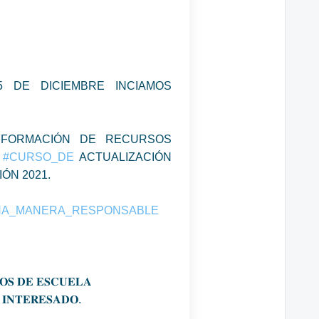
5 DE DICIEMBRE INCIAMOS
FORMACIÓN DE RECURSOS
L
#CURSO_DE
ACTUALIZACIÓN
ÓN 2021.
UNA_MANERA_RESPONSABLE
𝐎𝐒 𝐃𝐄 𝐄𝐒𝐂𝐔𝐄𝐋𝐀
 𝐈𝐍𝐓𝐄𝐑𝐄𝐒𝐀𝐃𝐎.