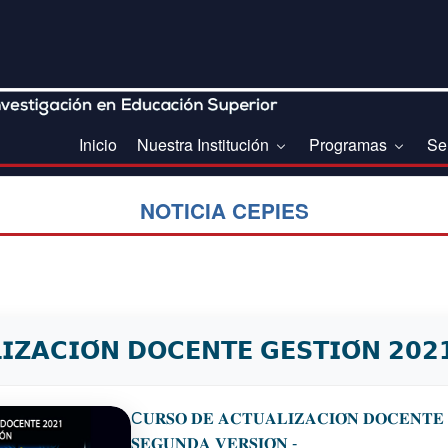
Inicio
Nuestra Institución
Programas
Se
NOTICIA CEPIES
𝗭𝗔𝗖𝗜𝗢́𝗡 𝗗𝗢𝗖𝗘𝗡𝗧𝗘 𝗚𝗘𝗦𝗧𝗜𝗢́𝗡 𝟮𝟬𝟮𝟭 
C𝐔𝐑𝐒𝐎 𝐃𝐄 𝐀𝐂𝐓𝐔𝐀𝐋𝐈𝐙𝐀𝐂𝐈𝐎́𝐍 𝐃𝐎𝐂𝐄𝐍𝐓𝐄 𝐆
𝐒𝐄𝐆𝐔𝐍𝐃𝐀 𝐕𝐄𝐑𝐒𝐈𝐎́𝐍 -