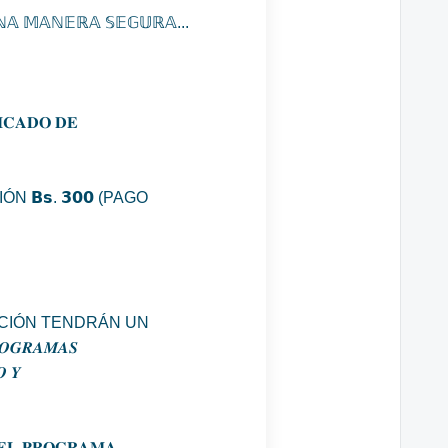
ℕ𝔸 𝕄𝔸ℕ𝔼ℝ𝔸 𝕊𝔼𝔾𝕌ℝ𝔸...
𝐂𝐀𝐃𝐎 𝐃𝐄
𝗕𝘀. 𝟯𝟬𝟬 (PAGO
CIÓN TENDRÁN UN
𝑶𝑮𝑹𝑨𝑴𝑨𝑺
𝑶 𝒀
 𝐄𝐋 𝐏𝐑𝐎𝐆𝐑𝐀𝐌𝐀