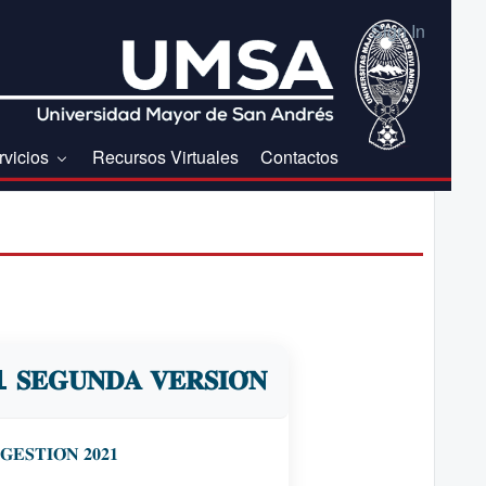
Sign In
rvicios
Recursos Virtuales
Contactos
𝐒𝐄𝐆𝐔𝐍𝐃𝐀 𝐕𝐄𝐑𝐒𝐈𝐎́𝐍
𝐒𝐓𝐈𝐎́𝐍 𝟐𝟎𝟐𝟏