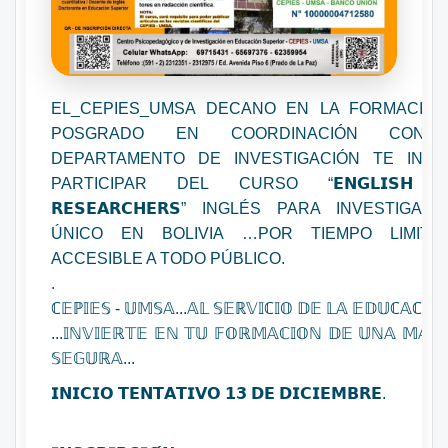
EL_CEPIES_UMSA DECANO EN LA FORMACIÓN
POSGRADO EN COORDINACIÓN CON
DEPARTAMENTO DE INVESTIGACIÓN TE INVI
PARTICIPAR DEL CURSO “𝗘𝗡𝗚𝗟𝗜𝗦𝗛 𝗙
𝗥𝗘𝗦𝗘𝗔𝗥𝗖𝗛𝗘𝗥𝗦” INGLÉS PARA INVESTIGAD
ÚNICO EN BOLIVIA …POR TIEMPO LIMITA
ACCESIBLE A TODO PÚBLICO.
.
ℂ𝔼ℙ𝕀𝔼𝕊 - 𝕌𝕄𝕊𝔸...𝔸𝕃 𝕊𝔼ℝ𝕍𝕀ℂ𝕀𝕆 𝔻𝔼 𝕃𝔸 𝔼𝔻𝕌ℂ𝔸ℂ𝕀𝕆́
...𝕀ℕ𝕍𝕀𝔼ℝ𝕋𝔼 𝔼ℕ 𝕋𝕌 𝔽𝕆ℝ𝕄𝔸ℂ𝕀𝕆ℕ 𝔻𝔼 𝕌ℕ𝔸 𝕄𝔸ℕ
𝕊𝔼𝔾𝕌ℝ𝔸...
𝗜𝗡𝗜𝗖𝗜𝗢 𝗧𝗘𝗡𝗧𝗔𝗧𝗜𝗩𝗢 𝟭𝟯 𝗗𝗘 𝗗𝗜𝗖𝗜𝗘𝗠𝗕𝗥𝗘.