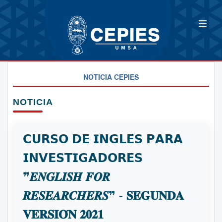
NOTICIA CEPIES
NOTICIA
𝗖𝗨𝗥𝗦𝗢 𝗗𝗘 𝗜𝗡𝗚𝗟𝗘́𝗦 𝗣𝗔𝗥𝗔
𝗜𝗡𝗩𝗘𝗦𝗧𝗜𝗚𝗔𝗗𝗢𝗥𝗘𝗦
❞𝑬𝑵𝑮𝑳𝑰𝑺𝑯 𝑭𝑶𝑹
𝑹𝑬𝑺𝑬𝑨𝑹𝑪𝑯𝑬𝑹𝑺❞ - 𝐒𝐄𝐆𝐔𝐍𝐃𝐀
𝐕𝐄𝐑𝐒𝐈𝐎́𝐍 𝟐𝟎𝟐𝟏