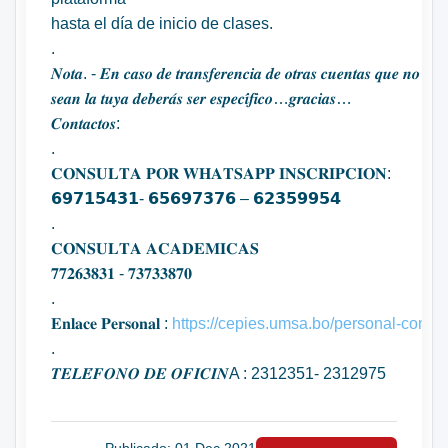
hasta el día de inicio de clases.
.
𝑵𝒐𝒕𝒂. - 𝑬𝒏 𝒄𝒂𝒔𝒐 𝒅𝒆 𝒕𝒓𝒂𝒏𝒔𝒇𝒆𝒓𝒆𝒏𝒄𝒊𝒂 𝒅𝒆 𝒐𝒕𝒓𝒂𝒔 𝒄𝒖𝒆𝒏𝒕𝒂𝒔 𝒒𝒖𝒆 𝒏𝒐
𝒔𝒆𝒂𝒏 𝒍𝒂 𝒕𝒖𝒚𝒂 𝒅𝒆𝒃𝒆𝒓𝒂́𝒔 𝒔𝒆𝒓 𝒆𝒔𝒑𝒆𝒄𝒊́𝒇𝒊𝒄𝒐…𝒈𝒓𝒂𝒄𝒊𝒂𝒔…
𝑪𝒐𝒏𝒕𝒂𝒄𝒕𝒐𝒔:
.
𝐂𝐎𝐍𝐒𝐔𝐋𝐓𝐀 𝐏𝐎𝐑 𝐖𝐇𝐀𝐓𝐒𝐀𝐏𝐏 𝐈𝐍𝐒𝐂𝐑𝐈𝐏𝐂𝐈𝐎𝐍:
𝟲𝟵𝟳𝟭𝟱𝟰𝟯𝟭- 𝟲𝟱𝟲𝟵𝟳𝟯𝟳𝟲 – 𝟲𝟮𝟯𝟱𝟵𝟵𝟱𝟰
.
𝐂𝐎𝐍𝐒𝐔𝐋𝐓𝐀 𝐀𝐂𝐀𝐃𝐄𝐌𝐈𝐂𝐀𝐒
𝟕𝟕𝟐𝟔𝟑𝟖𝟑𝟏 - 𝟕𝟑𝟕𝟑𝟑𝟖𝟕𝟎
.
𝐄𝐧𝐥𝐚𝐜𝐞 𝐏𝐞𝐫𝐬𝐨𝐧𝐚𝐥 :
https://cepies.umsa.bo/personal-consul
.
𝑻𝑬𝑳𝑬́𝑭𝑶𝑵𝑶 𝑫𝑬 𝑶𝑭𝑰𝑪𝑰𝑵A : 2312351- 2312975