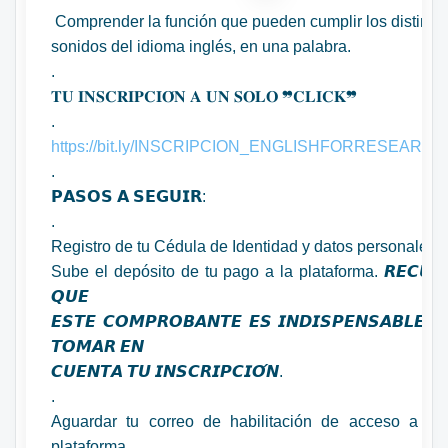
Comprender la función que pueden cumplir los distinto
sonidos del idioma inglés, en una palabra.
.
𝐓𝐔 𝐈𝐍𝐒𝐂𝐑𝐈𝐏𝐂𝐈𝐎́𝐍 𝐀 𝐔𝐍 𝐒𝐎𝐋𝐎 ❞𝐂𝐋𝐈𝐂𝐊❞
.
https://bit.ly/INSCRIPCION_ENGLISHFORRESEARC
.
𝗣𝗔𝗦𝗢𝗦 𝗔 𝗦𝗘𝗚𝗨𝗜𝗥:
.
Registro de tu Cédula de Identidad y datos personales.
Sube el depósito de tu pago a la plataforma. 𝙍𝙀𝘾𝙐𝙀
𝙌𝙐𝙀
𝙀𝙎𝙏𝙀 𝘾𝙊𝙈𝙋𝙍𝙊𝘽𝘼𝙉𝙏𝙀 𝙀𝙎 𝙄𝙉𝘿𝙄𝙎𝙋𝙀𝙉𝙎𝘼𝘽𝙇𝙀 𝙋
𝙏𝙊𝙈𝘼𝙍 𝙀𝙉
𝘾𝙐𝙀𝙉𝙏𝘼 𝙏𝙐 𝙄𝙉𝙎𝘾𝙍𝙄𝙋𝘾𝙄𝙊́𝙉.
.
Aguardar tu correo de habilitación de acceso a nu
plataforma