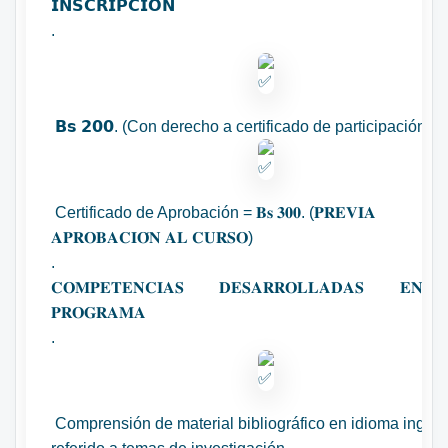
𝗜𝗡𝗦𝗖𝗥𝗜𝗣𝗖𝗜𝗢́𝗡
.
𝗕𝘀 𝟮𝟬𝟬. (Con derecho a certificado de participación)
Certificado de Aprobación = 𝐁𝐬 𝟑𝟎𝟎. (𝐏𝐑𝐄𝐕𝐈𝐀
𝐀𝐏𝐑𝐎𝐁𝐀𝐂𝐈𝐎́𝐍 𝐀𝐋 𝐂𝐔𝐑𝐒𝐎)
.
𝐂𝐎𝐌𝐏𝐄𝐓𝐄𝐍𝐂𝐈𝐀𝐒 𝐃𝐄𝐒𝐀𝐑𝐑𝐎𝐋𝐋𝐀𝐃𝐀𝐒 𝐄𝐍
𝐏𝐑𝐎𝐆𝐑𝐀𝐌𝐀
.
Comprensión de material bibliográfico en idioma inglés