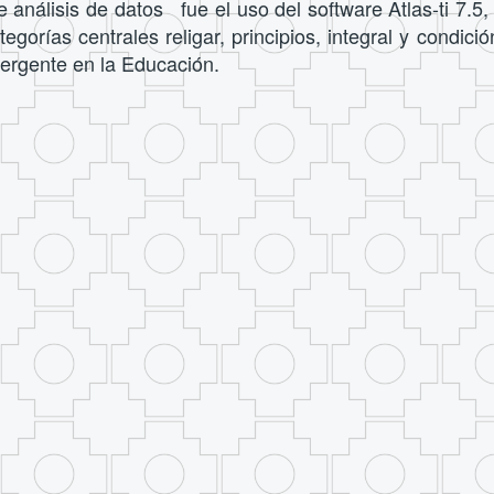
e análisis de datos fue el uso del software Atlas-ti 7.
egorías centrales religa
r
, principios, integral y condi
me
r
gente en la Educación.