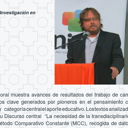
Investigación en
oral muestra avances de resultados del trabajo de camp
s clave generados por pioneros en el pensamiento com
 categorí
a
centra
l
e
l
aport
e
educativo
.
Lo
s
texto
s
analiza
 Discurso central “La necesidad de la transdisciplinar
todo Comparativo Constante (MCC), recogida de datos, c