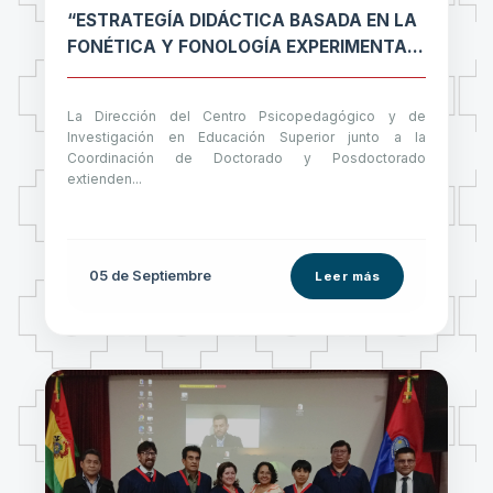
“ESTRATEGÍA DIDÁCTICA BASADA EN LA
FONÉTICA Y FONOLOGÍA EXPERIMENTAL
PARA EL APRENDIZAJE DEL IDIOMA
AIMARA CON FINES ESPECÍFICOS DE
La Dirección del Centro Psicopedagógico y de
FORMACIÓN ACADÉMICA-CIENTÍFICA.
Investigación en Educación Superior junto a la
CASO: UNIVERSIDAD PEDAGÓGICA,
Coordinación de Doctorado y Posdoctorado
GESTIÓN 2022”
extienden...
05 de
Septiembre
Leer más