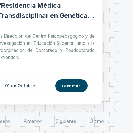
“Residencia Médica
Transdisciplinar en Genética:
Concepto, Perspectiva
Formativa y Diseño Curricular”
a Dirección del Centro Psicopedagógico y de
nvestigación en Educación Superior junto a la
Coordinación de Doctorado y Posdoctorado
xtienden...
01 de
Octubre
Leer más
mero
Anterior
Siguiente
Último →