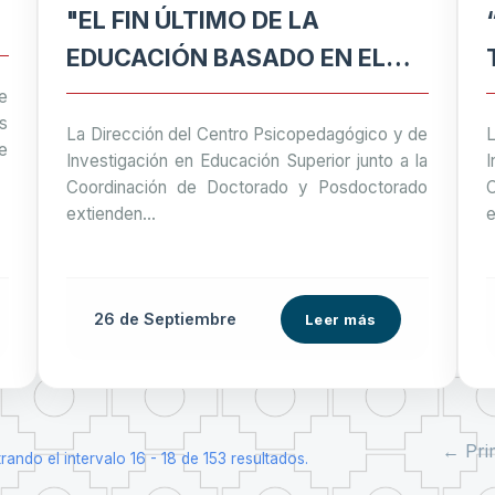
"EL FIN ÚLTIMO DE LA
EDUCACIÓN BASADO EN EL
PRINCIPIO DE LA
e
s
PERTINENCIA"
La Dirección del Centro Psicopedagógico y de
L
e
Investigación en Educación Superior junto a la
I
Coordinación de Doctorado y Posdoctorado
extienden...
e
26 de
Septiembre
Leer más
← Pri
rando el intervalo 16 - 18 de 153 resultados.