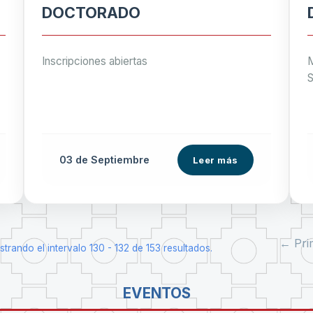
DOCTORADO
Inscripciones abiertas
M
S
03 de
Septiembre
Leer más
← Pri
trando el intervalo 130 - 132 de 153 resultados.
EVENTOS