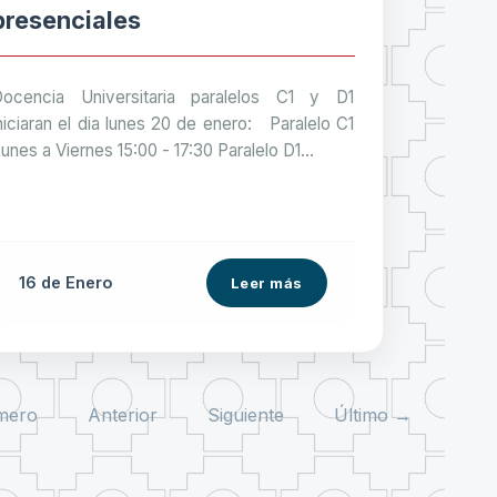
presenciales
Docencia Universitaria paralelos C1 y D1
niciaran el dia lunes 20 de enero: Paralelo C1
unes a Viernes 15:00 - 17:30 Paralelo D1...
16 de
Enero
Leer más
mero
Anterior
Siguiente
Último →