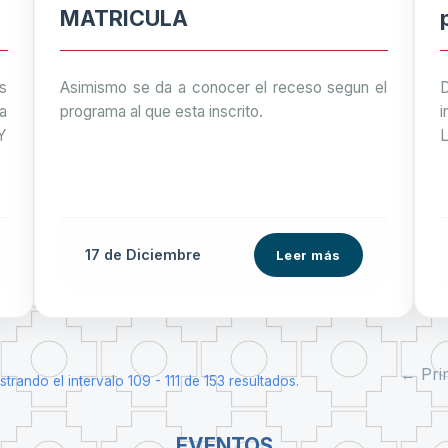
MATRICULA
s
Asimismo se da a conocer el receso segun el
ia
programa al que esta inscrito.
i
Y
L
17 de
Diciembre
Leer más
← Pri
trando el intervalo 109 - 111 de 153 resultados.
EVENTOS