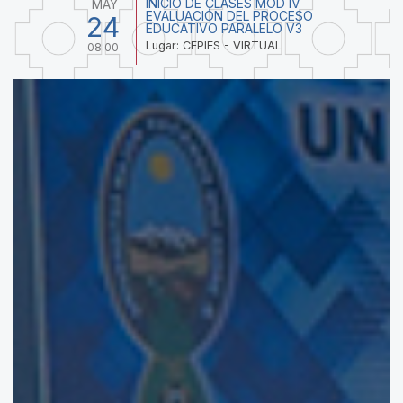
INICIO DE CLASES MOD IV
MAY
EVALUACIÓN DEL PROCESO
24
EDUCATIVO PARALELO V3
Lugar: CEPIES - VIRTUAL
08:00