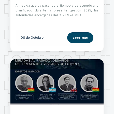
A medida que va pasando el tiempo y de acuerdo a lo
planificado durante la presente gestión 2025, las
autoridades encargadas del CEPIES – UMSA...
08 de
Octubre
Leer más