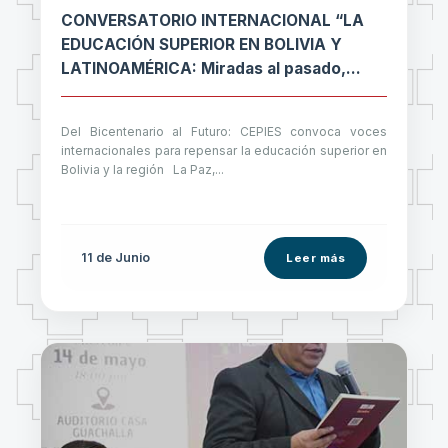
CONVERSATORIO INTERNACIONAL “LA
EDUCACIÓN SUPERIOR EN BOLIVIA Y
LATINOAMÉRICA: Miradas al pasado,
desafíos del presente y visiones de
futuro”
Del Bicentenario al Futuro: CEPIES convoca voces
internacionales para repensar la educación superior en
Bolivia y la región La Paz,...
11 de
Junio
Leer más