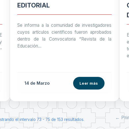
EDITORIAL
Se informa a la comunidad de investigadores
cuyos artículos científicos fueron aprobados
E
E
dentro de la Convocatoria “Revista de la
y
e
Educación...
-
e
14 de
Marzo
Leer más
← Pri
trando el intervalo 73 - 75 de 153 resultados.