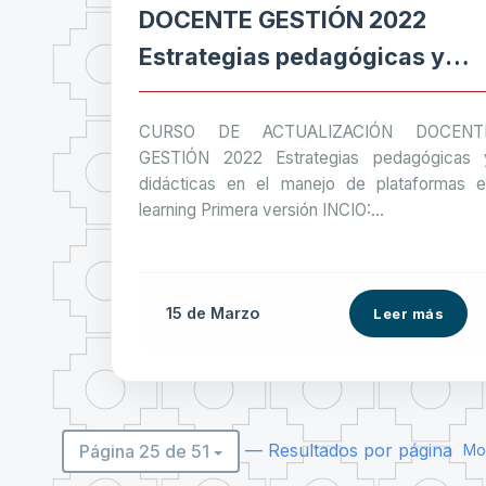
DOCENTE GESTIÓN 2022
Estrategias pedagógicas y
didácticas en el manejo de
plataformas e-learning
CURSO DE ACTUALIZACIÓN DOCENT
GESTIÓN 2022 Estrategias pedagógicas 
didácticas en el manejo de plataformas e
learning Primera versión INCIO:...
15 de
Marzo
Leer más
— Resultados por página
Página 25 de 51
Mos