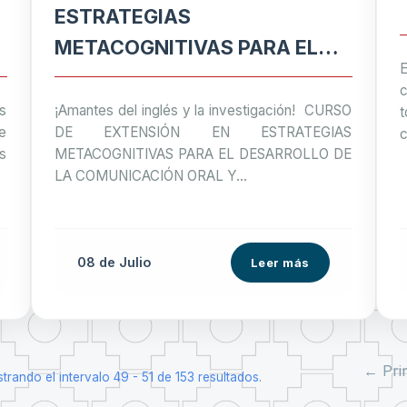
ESTRATEGIAS
METACOGNITIVAS PARA EL
DESARROLLO DE LA
c
COMUNICACIÓN ORAL Y
s
¡Amantes del inglés y la investigación! CURSO
e
DE EXTENSIÓN EN ESTRATEGIAS
c
ESCRITA EN INGLÉS PARA
s
METACOGNITIVAS PARA EL DESARROLLO DE
INVESTIGADORES
LA COMUNICACIÓN ORAL Y...
08 de
Julio
Leer más
← Pri
trando el intervalo 49 - 51 de 153 resultados.