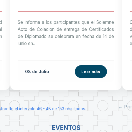
d
Se informa a los participantes que el Solemne
l
Acto de Colación de entrega de Certificados
d
n
de Diplomado se celebrara en fecha de 14 de
v
junio en...
e
08 de
Julio
Leer más
← Pri
trando el intervalo 46 - 48 de 153 resultados.
EVENTOS