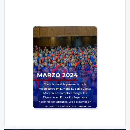
MARZO 2024
Con la honorable presencia de la
Vicerrectora Ph.D.María Eugenia García
Moreno, nos complace otorgar los
Diplomas en Educación Superior a
nuestros estudiantes. Les deseamos un
futuro lleno de éxitos y les animamos a
seguir en este camino de aprendizaje
constante.