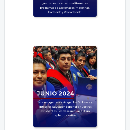
graduados de nuestros diferentes
programas de Diplomados, Maestrias,
Doctorado y Posdoctorado.
JUNIO 2024
Nos enorgullece entregar los Diplomas y
Títulos en Educación Superior a nuestros
estudiantes. Les deseamos un futuro
repleto de éxitos.