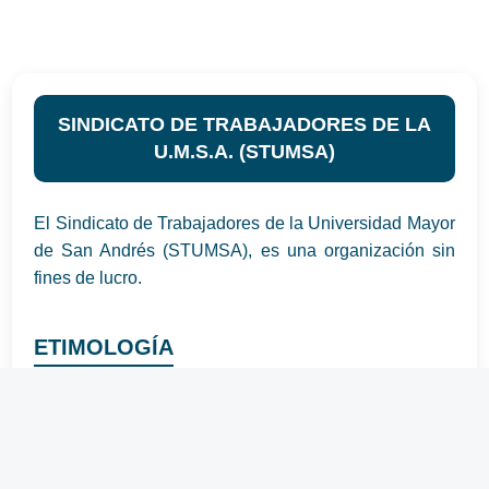
SINDICATO DE TRABAJADORES DE LA
U.M.S.A. (STUMSA)
El Sindicato de Trabajadores de la Universidad Mayor
de San Andrés (STUMSA), es una organización sin
fines de lucro.
ETIMOLOGÍA
Sindicato y sindicalismo, proviene de las palabras de
origen griego: SYN = CON; DIKE = JUSTICIA y la
palabra latina SINDICUS = PROTECTOR. En la
antigüedad se lo empleaba para denominar a la