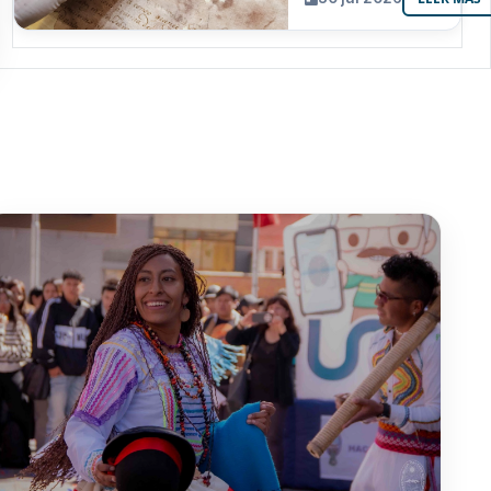
resguarda 6
joyas de la
memoria
paceña