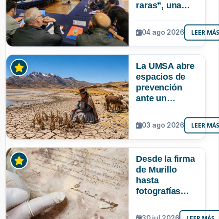
raras”, una
riqueza
mineral que
04 ago 2026
LEER MÁ
Bolivia aún no
explora ni
aprovecha
La UMSA abre
espacios de
prevención
ante un
posible Súper
Niño que
03 ago 2026
LEER MÁ
podría superar
a los tres
registrados en
Desde la firma
Bolivia
de Murillo
hasta
fotografías
centenarias: la
UMSA
30 jul 2026
LEER MÁS