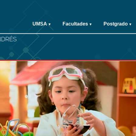
UMSA
Facultades
Postgrado
▾
▾
▾