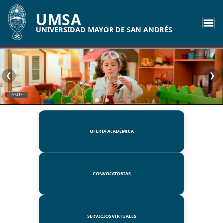
UMSA
UNIVERSIDAD MAYOR DE SAN ANDRÉS
❮
❯
SSUE
OFERTA ACADÉMICA
CONVOCATORIAS
SERVICIOS VIRTUALES