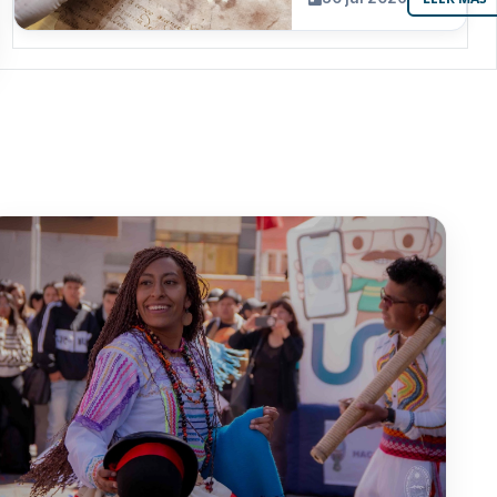
resguarda 6
joyas de la
memoria
paceña