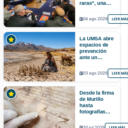
raras”, una
riqueza
mineral que
04 ago 2026
LEER MÁ
Bolivia aún no
explora ni
aprovecha
La UMSA abre
espacios de
prevención
ante un
posible Súper
Niño que
03 ago 2026
LEER MÁ
podría superar
a los tres
registrados en
Desde la firma
Bolivia
de Murillo
hasta
fotografías
centenarias: la
UMSA
30 jul 2026
LEER MÁS