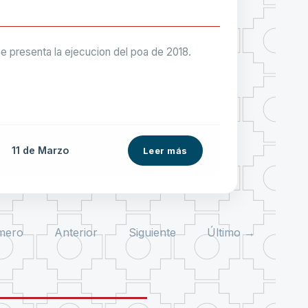
e presenta la ejecucion del poa de 2018.
11 de
Marzo
Leer más
mero
Anterior
Siguiente
Último →