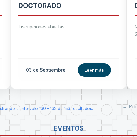
DOCTORADO
Inscripciones abiertas
M
S
03 de
Septiembre
Leer más
← Pri
trando el intervalo 130 - 132 de 153 resultados.
EVENTOS