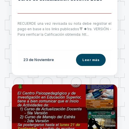
RECUERDE una vez revisada su nota debe registrar el
pago en base a los links publicados🔻 ⏺️1ra. VERSIÓN -
Para verificar la Calificación obtenida: htt...
23 de
Noviembre
Leer más