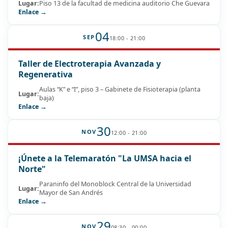
Lugar:
Piso 13 de la facultad de medicina auditorio Che Guevara
Enlace →
04
SEP
18:00 - 21:00
Taller de Electroterapia Avanzada y
Regenerativa
Aulas “K” e “I”, piso 3 – Gabinete de Fisioterapia (planta
Lugar:
baja)
Enlace →
30
NOV
12:00 - 21:00
¡Únete a la Telemaratón "La UMSA hacia el
Norte"
Paraninfo del Monoblock Central de la Universidad
Lugar:
Mayor de San Andrés
Enlace →
29
NOV
08:30 - 00:00