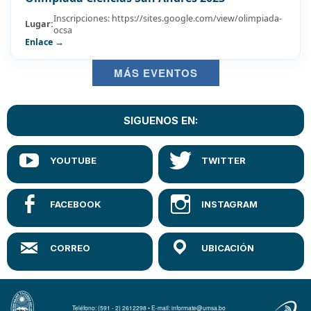
Inscripciones: https://sites.google.com/view/olimpiada-
Lugar:
ocsa
Enlace →
MÁS EVENTOS
SIGUENOS EN:
Teléfono: (591 - 2) 2612298 • E-mail: informate@umsa.bo