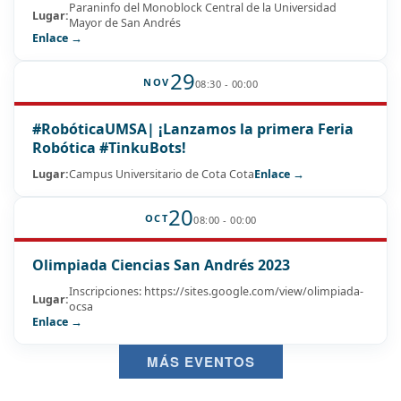
Paraninfo del Monoblock Central de la Universidad
Lugar:
Mayor de San Andrés
Enlace →
29
NOV
08:30 - 00:00
#RobóticaUMSA| ¡Lanzamos la primera Feria
Robótica #TinkuBots!
Lugar:
Campus Universitario de Cota Cota
Enlace →
20
OCT
08:00 - 00:00
Olimpiada Ciencias San Andrés 2023
Inscripciones: https://sites.google.com/view/olimpiada-
Lugar:
ocsa
Enlace →
MÁS EVENTOS