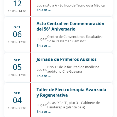
12
Lugar:
Aula A - Edificio de Tecnología Médica
Enlace →
10:00 - 14:00
Acto Central en Conmemoración
OCT
del 56° Aniversario
06
Centro de Convenciones Facultativo
Lugar:
"José Passaman Camino"
10:00 - 12:00
Enlace →
Jornada de Primeros Auxilios
SEP
05
Piso 13 de la facultad de medicina
Lugar:
auditorio Che Guevara
08:00 - 12:00
Enlace →
Taller de Electroterapia Avanzada
SEP
y Regenerativa
04
Aulas “K” e “I”, piso 3 – Gabinete de
Lugar:
Fisioterapia (planta baja)
18:00 - 21:00
Enlace →