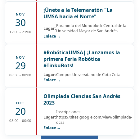
¡Únete a la Telemaratón "La
NOV
UMSA hacia el Norte"
30
Paraninfo del Monoblock Central de la
Lugar:
Universidad Mayor de San Andrés
12:00 - 21:00
Enlace →
#RobóticaUMSA| ¡Lanzamos la
NOV
primera Feria Robótica
29
#TinkuBots!
Lugar:
Campus Universitario de Cota Cota
08:30 - 00:00
Enlace →
Olimpiada Ciencias San Andrés
2023
OCT
20
Inscripciones:
Lugar:
https://sites.google.com/view/olimpiada-
08:00 - 00:00
ocsa
Enlace →